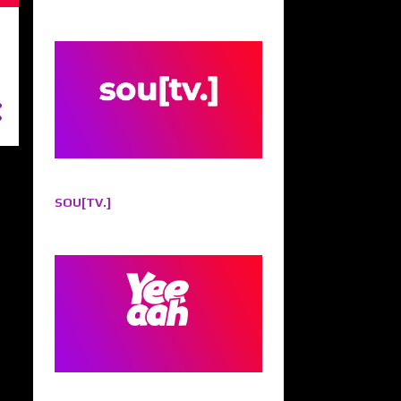
SOU[TV.]