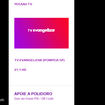
YEEAAH TV
TV EVANGELIZAR (POMPEIA SP)
21.1 HD
APOIE A POLIDORO
Doe via chave PIX / QR Code
 do