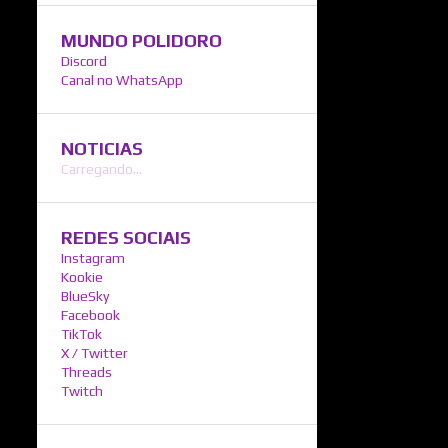
MUNDO POLIDORO
Discord
Canal no WhatsApp
NOTICIAS
Carregando...
REDES SOCIAIS
Instagram
Kookie
BlueSky
Facebook
TikTok
X / Twitter
Threads
Twitch