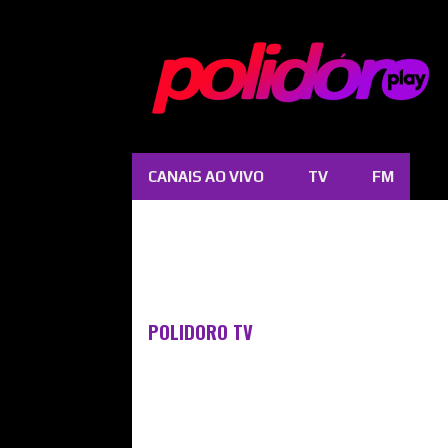
CANAIS AO VIVO
TV
FM
P
o
s
t
POLIDORO TV
a
g
e
n