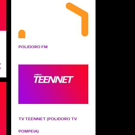
POLIDORO FM
TV TEENNET (POLIDORO TV
POMPEIA)