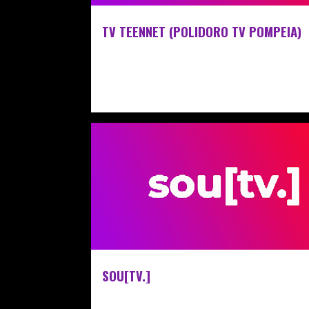
TV TEENNET (POLIDORO TV POMPEIA)
SOU[TV.]